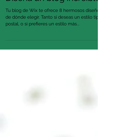
Diseña un blog increíble
Tu blog de Wix te ofrece 8 hermosos diseños
de dónde elegir. Tanto si deseas un estilo tipo
postal, o si prefieres un estilo más...