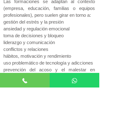
Las formaciones se adaptan al contexto
(empresa, educación, familias o equipos
profesionales), pero suelen girar en torno a:
gestión del estrés y la presión
ansiedad y regulación emocional
toma de decisiones y bloqueo
liderazgo y comunicación
conflictos y relaciones
hábitos, motivación y rendimiento
uso problemático de tecnología y adicciones
prevención del acoso y el malestar en
entornos educativos
No se trata de acumular información, sino de
entender qué mantiene los problemas y
cómo modificarlos.
Mi perfil como formador
Soy psicólogo, Doctor en Ciencias de la
Salud y he impartido formación en ámbitos
clínicos, educativos y organizacionales.
Esto me permite unir tres cosas que rara vez